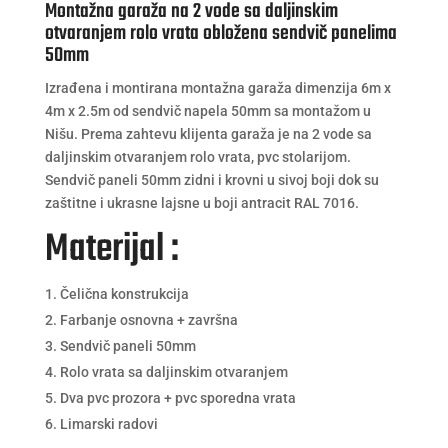
Montažna garaža na 2 vode sa daljinskim
otvaranjem rolo vrata obložena sendvič panelima
50mm
Izrađena i montirana montažna garaža dimenzija 6m x
4m x 2.5m od sendvič napela 50mm sa montažom u
Nišu. Prema zahtevu klijenta garaža je na 2 vode sa
daljinskim otvaranjem rolo vrata, pvc stolarijom.
Sendvič paneli 50mm zidni i krovni u sivoj boji dok su
zaštitne i ukrasne lajsne u boji antracit RAL 7016.
Materijal :
Čelična konstrukcija
Farbanje osnovna + završna
Sendvič paneli 50mm
Rolo vrata sa daljinskim otvaranjem
Dva pvc prozora + pvc sporedna vrata
Limarski radovi