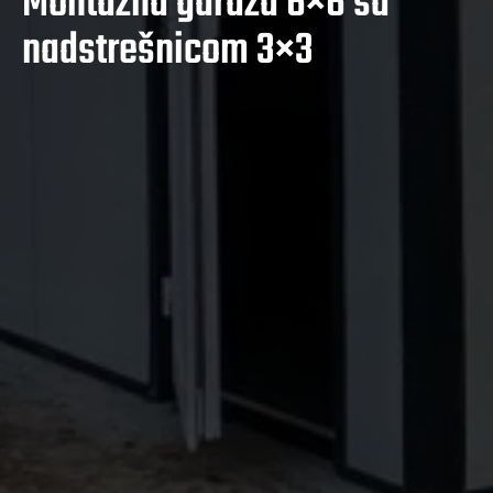
Montažna garaža 6×6 sa
nadstrešnicom 3×3