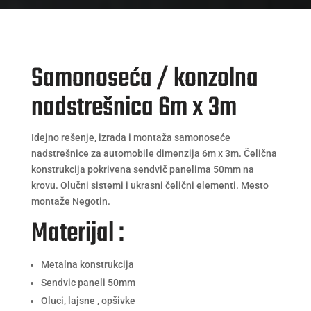
Samonoseća / konzolna
nadstrešnica 6m x 3m
Idejno rešenje, izrada i montaža samonoseće
nadstrešnice za automobile dimenzija 6m x 3m. Čelična
konstrukcija pokrivena sendvič panelima 50mm na
krovu. Olučni sistemi i ukrasni čelični elementi. Mesto
montaže Negotin.
Materijal :
Metalna konstrukcija
Sendvic paneli 50mm
Oluci, lajsne , opšivke