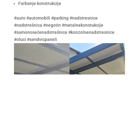
Farbanje konstrukcije
#auto #automobili #parking #nadstresnice
#nadstrešnica #negotin #metalnekonstukcije
#samonosećenadstrešnice #konzolnenadstresnice
#oluci #sendvicpaneli