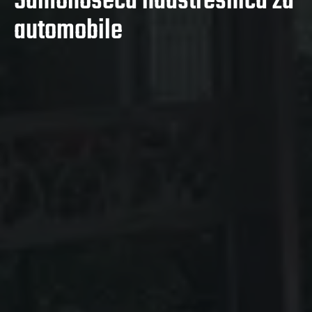
Samonoseća nadstrešnica za
automobile